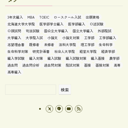
3年次編入
MBA
TOEIC
ロースクール入試
出願資格
北海道大学大学院
医学部学士編入
医学部編入
口述試験
口頭試問
司法試験
国公立大学編入
国立大学編入
外部院試
大学編入
大学院入試
小論文
小論文対策
工学部
工学部編入
志望理由書
既修者
未修者
法科大学院
理工学部
生命科学
生命科学対策
研究計画書
社会人大学院
経営大学院
経済学部
編入学試験
編入対策
編入試験
編入試験対策
編入面接
農学部
過去問
過去問分析
過去問対策
院試対策
面接
面接対策
高専
高専編入
検索