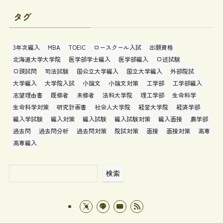
タグ
3年次編入
MBA
TOEIC
ロースクール入試
出願資格
北海道大学大学院
医学部学士編入
医学部編入
口述試験
口頭試問
司法試験
国公立大学編入
国立大学編入
外部院試
大学編入
大学院入試
小論文
小論文対策
工学部
工学部編入
志望理由書
既修者
未修者
法科大学院
理工学部
生命科学
生命科学対策
研究計画書
社会人大学院
経営大学院
経済学部
編入学試験
編入対策
編入試験
編入試験対策
編入面接
農学部
過去問
過去問分析
過去問対策
院試対策
面接
面接対策
高専
高専編入
検索