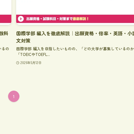
験科
国際学部 編入を徹底解説｜出願資格・倍率・英語・小
文対策
いるの
国際学部 編入を目指したいものの、「どの大学が募集しているの
「TOEICやTOEFL...
2026年5月12日
1