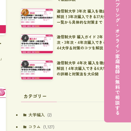
スプリング・オンライン家庭教師に無料で相談する
通信制大学 3年次 編入を徹底
解説！3年次編入できる37大学
一覧から具体的な対策まで
通信制大学 編入ガイド 2年
次・3年次・4年次編入できる
・
44大学＆対策のコツを解説
か」
通信制大学 4年次 編入を徹底
解説！4年次編入できる6大学
の詳細と対策法を大公開
入
カテゴリー
大学編入
(2)
コラム
(1,127)