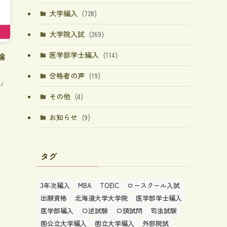
大学編入
(728)
大学院入試
(269)
医学部学士編入
論
(114)
合格者の声
(19)
か」
その他
(4)
お知らせ
(9)
タグ
3年次編入
MBA
TOEIC
ロースクール入試
出願資格
北海道大学大学院
医学部学士編入
医学部編入
口述試験
口頭試問
司法試験
国公立大学編入
国立大学編入
外部院試