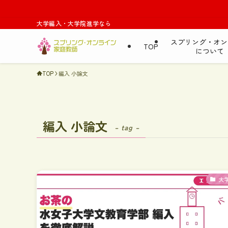
大学編入・大学院進学なら
スプリング・オン
TOP
について
TOP
編入 小論文
編入 小論文
– tag –
大