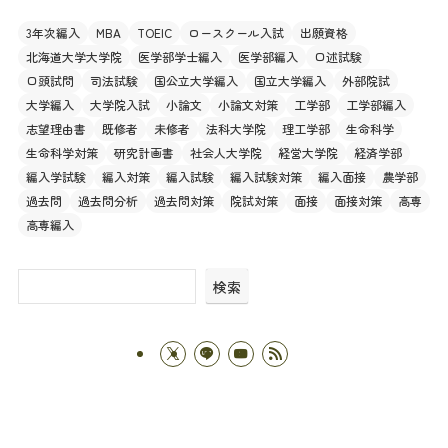
3年次編入
MBA
TOEIC
ロースクール入試
出願資格
北海道大学大学院
医学部学士編入
医学部編入
口述試験
口頭試問
司法試験
国公立大学編入
国立大学編入
外部院試
大学編入
大学院入試
小論文
小論文対策
工学部
工学部編入
志望理由書
既修者
未修者
法科大学院
理工学部
生命科学
生命科学対策
研究計画書
社会人大学院
経営大学院
経済学部
編入学試験
編入対策
編入試験
編入試験対策
編入面接
農学部
過去問
過去問分析
過去問対策
院試対策
面接
面接対策
高専
高専編入
検索