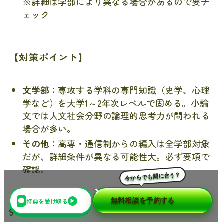
※詳細は学部により異なる場合があるので要チ
ェック
【対策ポイント】
文学部
：専攻する学科の専門知識（史学、心理
学など）を大学1～2年次レベルで固める。小論
文では人文社会分野の論理的思考力が問われる
場合が多い。
その他
：高専・通信制からの編入は全学部対象
だが、詳細条件が異なる可能性大。必ず要項で
確認。
今からでも間に合う？
特典を受け取る
▶
無料相談を予約する
9-2. 青山学院大学