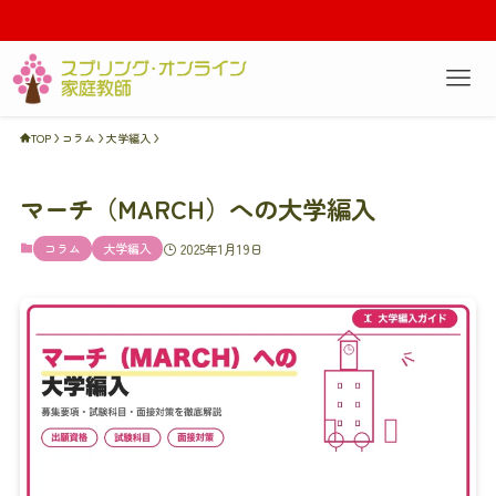
無料相談会
TOP
コラム
大学編入
マーチ（MARCH）への大学編入
コラム
大学編入
2025年1月19日