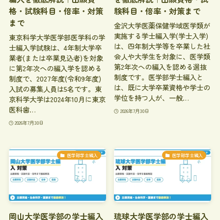
格・試験科目・倍率・対策
験科目・倍率・対策まで
まで
金沢大学医薬保健学域医学類が
実施する学士編入学(学士入学)
東京科学大学医学部医学科の学
は、四年制大学等を卒業した社
士編入学試験は、4年制大学卒
会人や大学生を対象に、医学類
業者(または卒業見込者)を対象
第2年次への編入を認める選抜
に第2年次への編入学を認める
制度です。医学部学士編入と
制度で、2027年度(令和9年度)
は、既に大学卒業資格や学士の
入試の募集人員は5名です。東
学位を持つ人が、一般…
京科学大学は2024年10月に東京
医科歯…
2026年7月30日
2026年7月30日
医学部学士編入
医学部学士編入
岡山大学医学部の学士編入
琉球大学医学部の学士編入