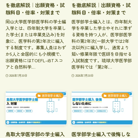
を徹底解説｜出願資格・試
を徹底解説｜出願資格・試
験科目・倍率・対策まで
験科目・倍率・対策まで
岡山大学医学部医学科の学士編
医学部学士編入とは、四年制大
入学とは、四年制大学を卒業し
学を卒業した学士やそれに準ず
た学士(または卒業見込み)を対
る資格を持つ人が、医学部医学
象に、医学科の第2年次に編入
科の第2年次(一部大学では2年
する制度です。募集人員はわず
次以外)に編入学し、通常より
か5人と全国的にも小規模で、
短い修業年限で医師を目指せる
出願資格にはTOEFL-iBTスコ
入試制度です。琉球大学医学部
アと自然科学…
医学科では「第2年…
2026年7月30日
2026年7月30日
医学部学士編入
医学部学士編入
鳥取大学医学部の学士編入
医学部学士編入で後悔しな