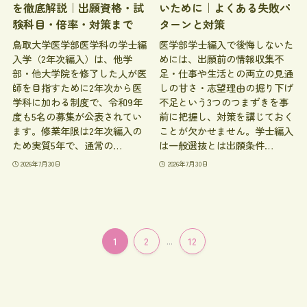
を徹底解説｜出願資格・試
いために｜よくある失敗パ
験科目・倍率・対策まで
ターンと対策
鳥取大学医学部医学科の学士編
医学部学士編入で後悔しないた
入学（2年次編入）は、他学
めには、出願前の情報収集不
部・他大学院を修了した人が医
足・仕事や生活との両立の見通
師を目指すために2年次から医
しの甘さ・志望理由の掘り下げ
学科に加わる制度で、令和9年
不足という3つのつまずきを事
度も5名の募集が公表されてい
前に把握し、対策を講じておく
ます。修業年限は2年次編入の
ことが欠かせません。学士編入
ため実質5年で、通常の…
は一般選抜とは出願条件…
2026年7月30日
2026年7月30日
1
2
...
12