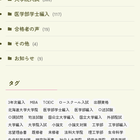
医学部学士編入
(117)
合格者の声
(19)
その他
(4)
お知らせ
(9)
タグ
3年次編入
MBA
TOEIC
ロースクール入試
出願資格
北海道大学大学院
医学部学士編入
医学部編入
口述試験
口頭試問
司法試験
国公立大学編入
国立大学編入
外部院試
大学編入
大学院入試
小論文
小論文対策
工学部
工学部編入
志望理由書
既修者
未修者
法科大学院
理工学部
生命科学
生命科学対策
研究計画書
社会人大学院
経営大学院
経済学部