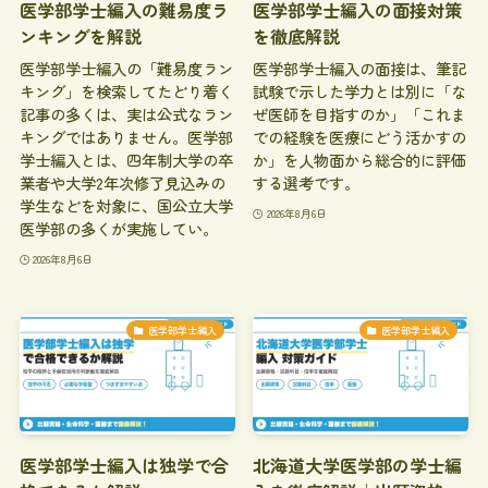
医学部学士編入の難易度ラ
医学部学士編入の面接対策
ンキングを解説
を徹底解説
医学部学士編入の「難易度ラン
医学部学士編入の面接は、筆記
キング」を検索してたどり着く
試験で示した学力とは別に「な
記事の多くは、実は公式なラン
ぜ医師を目指すのか」「これま
キングではありません。医学部
での経験を医療にどう活かすの
学士編入とは、四年制大学の卒
か」を人物面から総合的に評価
業者や大学2年次修了見込みの
する選考です。
学生などを対象に、国公立大学
2026年8月6日
医学部の多くが実施してい。
2026年8月6日
医学部学士編入
医学部学士編入
医学部学士編入は独学で合
北海道大学医学部の学士編