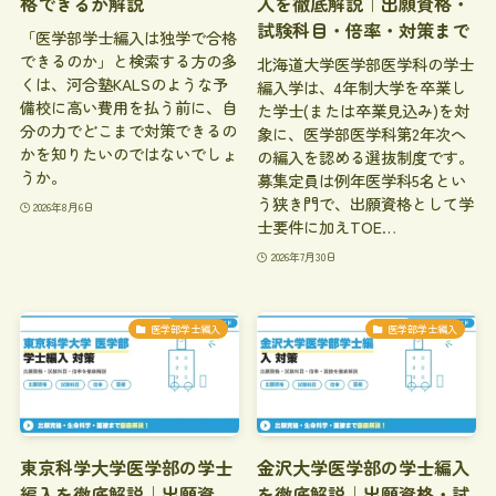
格できるか解説
入を徹底解説｜出願資格・
試験科目・倍率・対策まで
「医学部学士編入は独学で合格
できるのか」と検索する方の多
北海道大学医学部医学科の学士
くは、河合塾KALSのような予
編入学は、4年制大学を卒業し
備校に高い費用を払う前に、自
た学士(または卒業見込み)を対
分の力でどこまで対策できるの
象に、医学部医学科第2年次へ
かを知りたいのではないでしょ
の編入を認める選抜制度です。
うか。
募集定員は例年医学科5名とい
う狭き門で、出願資格として学
2026年8月6日
士要件に加えTOE…
2026年7月30日
医学部学士編入
医学部学士編入
東京科学大学医学部の学士
金沢大学医学部の学士編入
編入を徹底解説｜出願資
を徹底解説｜出願資格・試