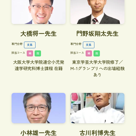
大橋将一先生
門野坂翔太先生
専門分野
専門分野
文系
文系
担当コース
担当コース
編
院
編
院
大阪大学大学院連合小児発
東京学芸大学大学院修了／
達学研究科博士課程 在籍
M-1グランプリへの出場経験
あり
小林雄一先生
古川利博先生