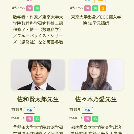
担当コース
担当コース
編
院
編
院
医
数学者・作家／東京大学大
東京大学出身／ECC編入学
学院数理科学研究科博士課
院 法学元講師
程修了・博士（数理科学）
／ブルーバックス・シリー
ズ（講談社）など著書多数
佐和賢太郎先生
佐々木乃愛先生
専門分野
専門分野
文系
文系
担当コース
担当コース
編
院
編
院
早稲田大学大学院政治学研
都内国公立大学院法学政治
究科博士課程修了／河合塾
学研究科 在籍／千葉大学法