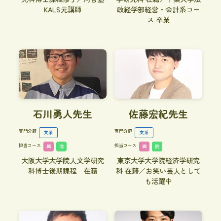
KALS元講師
政経学部経営・会計系コー
ス 卒業
石川勇人先生
佐藤宏紀先生
専門分野
専門分野
文系
文系
担当コース
担当コース
編
院
編
院
大阪大学大学院人文学研究
東京大学大学院経済学研究
科博士後期課程 在籍
科 在籍／お笑い芸人として
も活躍中