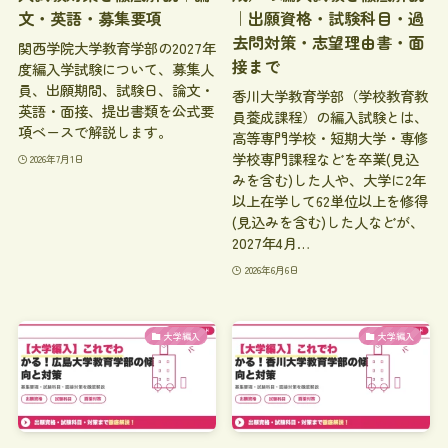
文・英語・募集要項
｜出願資格・試験科目・過
去問対策・志望理由書・面
関西学院大学教育学部の2027年
接まで
度編入学試験について、募集人
員、出願期間、試験日、論文・
香川大学教育学部（学校教育教
英語・面接、提出書類を公式要
員養成課程）の編入試験とは、
項ベースで解説します。
高等専門学校・短期大学・専修
学校専門課程などを卒業(見込
2026年7月1日
みを含む)した人や、大学に2年
以上在学して62単位以上を修得
(見込みを含む)した人などが、
2027年4月…
2026年6月6日
大学編入
大学編入