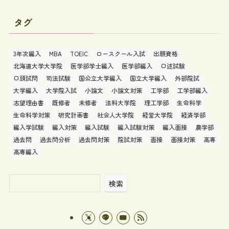
タグ
3年次編入
MBA
TOEIC
ロースクール入試
出願資格
北海道大学大学院
医学部学士編入
医学部編入
口述試験
口頭試問
司法試験
国公立大学編入
国立大学編入
外部院試
大学編入
大学院入試
小論文
小論文対策
工学部
工学部編入
志望理由書
既修者
未修者
法科大学院
理工学部
生命科学
生命科学対策
研究計画書
社会人大学院
経営大学院
経済学部
編入学試験
編入対策
編入試験
編入試験対策
編入面接
農学部
過去問
過去問分析
過去問対策
院試対策
面接
面接対策
高専
高専編入
検索