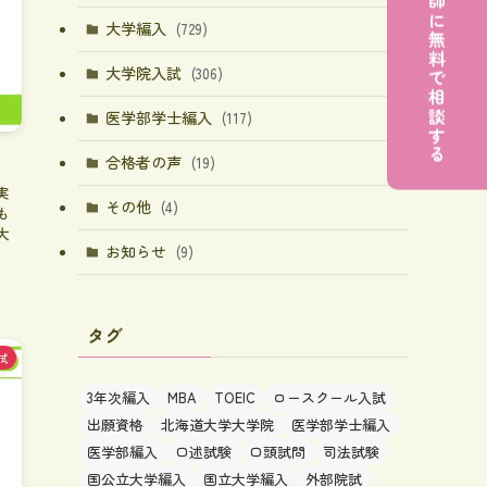
大学編入
(729)
大学院入試
(306)
医学部学士編入
(117)
合格者の声
(19)
実
その他
(4)
も
大
お知らせ
(9)
タグ
試
3年次編入
MBA
TOEIC
ロースクール入試
出願資格
北海道大学大学院
医学部学士編入
医学部編入
口述試験
口頭試問
司法試験
国公立大学編入
国立大学編入
外部院試