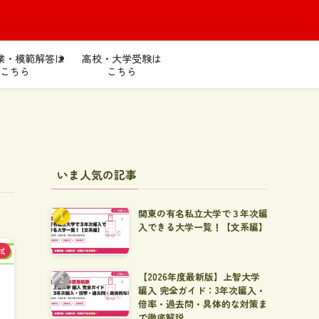
無
業・模範解答は
高校・大学受験は
こちら
こちら
いま人気の記事
関東の有名私立大学で３年次編
入できる大学一覧！【文系編】
試
【2026年度最新版】上智大学
編入 完全ガイド：3年次編入・
倍率・過去問・具体的な対策ま
で徹底解説