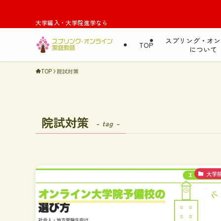
大学編入・大学院進学なら
スプリング・オン
TOP
について
TOP
院試対策
院試対策
– tag –
大学