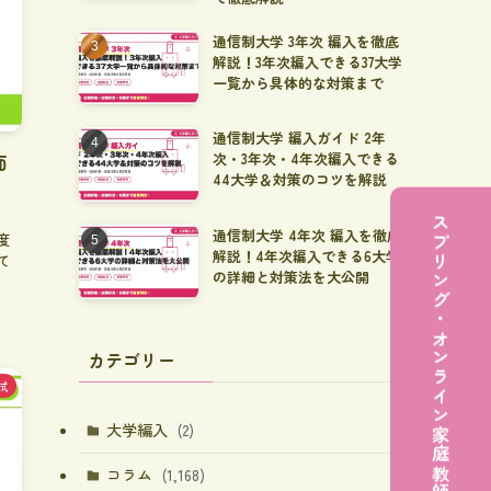
通信制大学 3年次 編入を徹底
解説！3年次編入できる37大学
一覧から具体的な対策まで
通信制大学 編入ガイド 2年
次・3年次・4年次編入できる
面
44大学＆対策のコツを解説
、
スプリング・オンライン家庭教師に無料で相談する
通信制大学 4年次 編入を徹底
度
解説！4年次編入できる6大学
て
の詳細と対策法を大公開
カテゴリー
試
大学編入
(2)
コラム
(1,168)