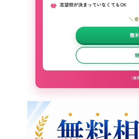
志望校が決まっていなくてもOK
＼ 
無
（費