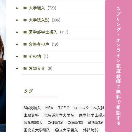
大学編入
(729)
スプリング・オンライン家庭教師に無料で相談する
大学院入試
(306)
医学部学士編入
(117)
合格者の声
(19)
その他
(4)
お知らせ
(9)
タグ
3年次編入
MBA
TOEIC
ロースクール入試
出願資格
北海道大学大学院
医学部学士編入
医学部編入
口述試験
口頭試問
司法試験
国公立大学編入
国立大学編入
外部院試