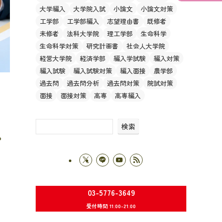
大学編入
大学院入試
小論文
小論文対策
工学部
工学部編入
志望理由書
既修者
未修者
法科大学院
理工学部
生命科学
生命科学対策
研究計画書
社会人大学院
経営大学院
経済学部
編入学試験
編入対策
編入試験
編入試験対策
編入面接
農学部
過去問
過去問分析
過去問対策
院試対策
面接
面接対策
高専
高専編入
検索
や
03-5776-3649
受付時間 11:00-21:00