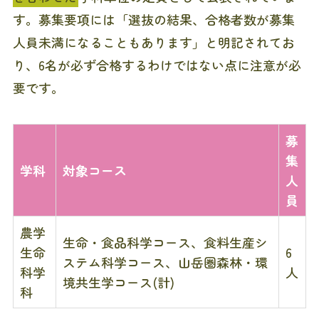
す。募集要項には「選抜の結果、合格者数が募集
人員未満になることもあります」と明記されてお
り、6名が必ず合格するわけではない点に注意が必
要です。
募
集
学科
対象コース
人
員
農学
生命・食品科学コース、食料生産シ
生命
6
ステム科学コース、山岳圏森林・環
科学
人
境共生学コース(計)
科