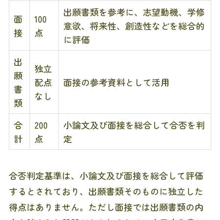
出願書類を参考に、志望動機、学修
面
100
意欲、将来性、創造性などを総合的
接
点
に評価
出
独立
願
配点
面接の参考資料として活用
書
なし
類
合
200
小論文及び面接を総合して合否を判
計
点
定
合否判定基準は、小論文及び面接を総合して評価
するとされており、出願書類そのものに独立した
得点はありません。ただし面接では出願書類の内