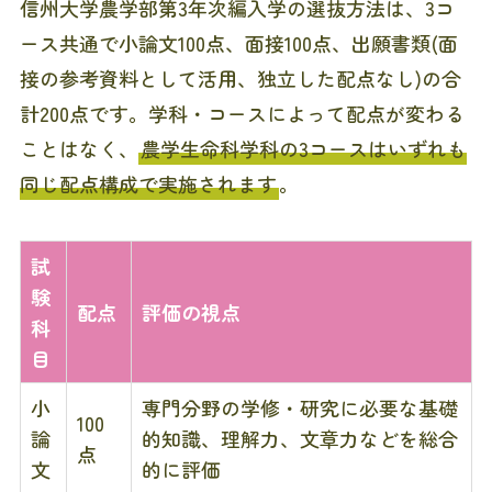
信州大学農学部第3年次編入学の選抜方法は、3コ
ース共通で小論文100点、面接100点、出願書類(面
接の参考資料として活用、独立した配点なし)の合
計200点です。学科・コースによって配点が変わる
ことはなく、
農学生命科学科の3コースはいずれも
同じ配点構成で実施されます
。
試
験
配点
評価の視点
科
目
小
専門分野の学修・研究に必要な基礎
100
論
的知識、理解力、文章力などを総合
点
文
的に評価