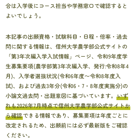
合は入学後にコース担当や学務窓口で確認すると
よいでしょう。
本記事の出願資格・試験科目・日程・倍率・過去
問に関する情報は、信州大学農学部公式サイトの
「第3年次編入学入試情報」ページ、令和9年度学
生募集要項(農学部第3年次編入学、発行:令和8年4
月)、入学者選抜状況(令和6年度〜令和8年度入
試)、および過去3年分(令和6・7・8年度実施分)の
小論文過去問・出題意図に基づいています。
いず
れも2026年7月時点で信州大学農学部公式サイトか
ら確認
できる情報であり、募集要項は年度ごとに
改定されるため、出願前には必ず最新版をご確認
ください。