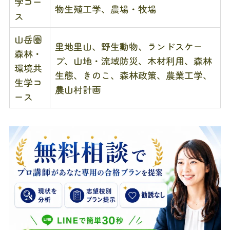
学コー
物生殖工学、農場・牧場
ス
山岳圏
里地里山、野生動物、ランドスケー
森林・
プ、山地・流域防災、木材利用、森林
環境共
生態、きのこ、森林政策、農業工学、
生学コ
農山村計画
ース