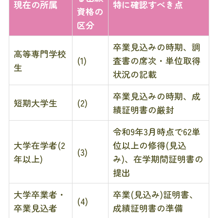
現在の所属
特に確認すべき点
資格の
区分
卒業見込みの時期、調
高等専門学校
(1)
査書の席次・単位取得
生
状況の記載
卒業見込みの時期、成
短期大学生
(2)
績証明書の厳封
令和9年3月時点で62単
大学在学者(2
位以上の修得(見込
(3)
年以上)
み)、在学期間証明書の
提出
大学卒業者・
卒業(見込み)証明書、
(4)
卒業見込者
成績証明書の準備