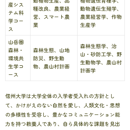
動植物生産、品
植物遺伝育種学、
産シス
種改良、農業経
動物遺伝生殖学、
テム科
営、スマート農
農業経営学、作物
学コー
業
生産学
ス
山岳圏
森林生態学、治
森林・
森林生態、山地
山・砂防工学、野
環境共
防災、野生動
生動物学、農山村
生学コ
物、農山村計画
計画学
ース
信州大学は大学全体の入学者受入れの方針とし
て、かけがえのない自然を愛し、人類文化・思想
の多様性を受容し、豊かなコミュニケーション能
力を持つ教養人であり、自ら具体的な課題を見出