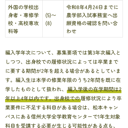
外国の学校出
令和8年4月24日までに
身者・専修学
(5)〜
農学部入試事務室へ出
校・高校専攻
(8)
願資格の確認を問い合
科等
わせ
編入学年次について、募集要項では第3年次編入と
しつつ、出身校での履修状況によっては卒業まで
に要する期間が2年を超える場合があるとしていま
す。編入生は本学の修業年限のうち2年間を既に在
学したものとして扱われ、
編入学後の在学期間は2
年以上4年以内です。出身校での
履修状況により卒
業要件に不足する科目がある場合は、松本キャン
パスにある信州大学全学教育センターで1年生対象
科目を受講する必要が生じる可能性がある点も、