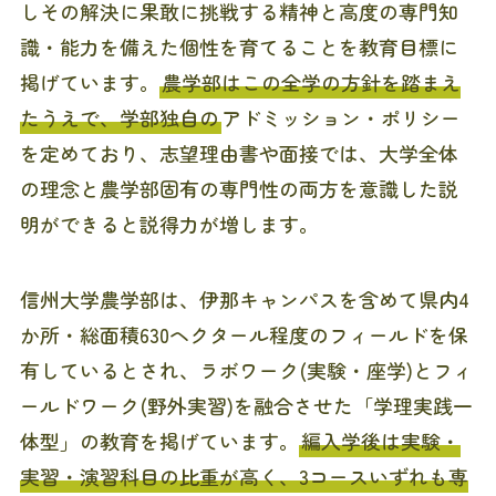
しその解決に果敢に挑戦する精神と高度の専門知
識・能力を備えた個性を育てることを教育目標に
掲げています。
農学部はこの全学の方針を踏まえ
たうえで、学部独自の
アドミッション・ポリシー
を定めており、志望理由書や面接では、大学全体
の理念と農学部固有の専門性の両方を意識した説
明ができると説得力が増します。
信州大学農学部は、伊那キャンパスを含めて県内4
か所・総面積630ヘクタール程度のフィールドを保
有しているとされ、ラボワーク(実験・座学)とフィ
ールドワーク(野外実習)を融合させた「学理実践一
体型」の教育を掲げています。
編入学後は実験・
実習・演習科目の比重が高く、3コースいずれも専