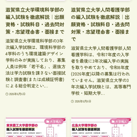
滋賀県立大学環境科学部の
滋賀県立大学人間看護学部
編入試験を徹底解説｜出願
の編入試験を徹底解説｜出
資格・試験科目・過去問対
願資格・試験科目・過去問
策・志望理由書・面接まで
対策・志望理由書・面接ま
で
滋賀県立大学環境科学部の3年
次編入学試験は、環境科学部の
滋賀県立大学人間看護学部人間
4学科のうち環境建築デザイン
看護学科は、令和7年度の入学
学科のみが実施しており、募集
者を最後に3年次編入学の実施
人員は例年「若干名」、選抜方
を取りやめており、令和8年度
法は学力試験を課さない面接試
(2026年度)以降の募集は行われ
験と調査書(または成績証明書)
ていません。滋賀県立大学の3
による総合判定とい…
年次編入学試験とは、高等専門
学校・短期大学…
2026年6月6日
2026年6月6日
大学編入
大学編入