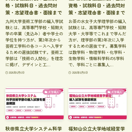
格・試験科目・過去問対
資格・試験科目・過去問対
策・志望理由書・面接まで
策・志望理由書・面接まで
九州大学芸術工学部の編入学試
お茶の水女子大学理学部の編入
験とは、高等専門学校・短期大
試験とは、高等専門学校・短期
学の卒業（見込み）者や学士の
大学・大学等でこれまで学んだ
学位を持つ方が、第3年次から
方が、理学部の第3年次に入学
芸術工学科の各コースへ入学す
するための選抜です。募集学科
るための選抜試験です。芸術工
は数学科・物理学科・化学科・
学部は「技術の人間化」を理念
生物学科・情報科学科の5学科
に掲げ、デザインと工…
で、学科ごとに募集人…
2026年6月6日
2026年6月6日
大学編入
大学編入
秋田県立大学システム科学
福知山公立大学地域経営学