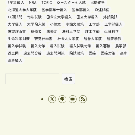
3年次編入
MBA
TOEIC
ロースクール入試
出願資格
北海道大学大学院
医学部学士編入
医学部編入
口述試験
口頭試問
司法試験
国公立大学編入
国立大学編入
外部院試
大学編入
大学院入試
小論文
小論文対策
工学部
工学部編入
志望理由書
既修者
未修者
法科大学院
理工学部
生命科学
生命科学対策
研究計画書
社会人大学院
経営大学院
経済学部
編入学試験
編入対策
編入試験
編入試験対策
編入面接
農学部
過去問
過去問分析
過去問対策
院試対策
面接
面接対策
高専
高専編入
検索