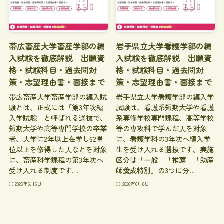
帯広畜産大学畜産学部の編
岩手県立大学看護学部の編
入試験を徹底解説｜出願資
入試験を徹底解説｜出願資
格・試験科目・過去問対
格・試験科目・過去問対
策・志望理由書・面接まで
策・志望理由書・面接まで
帯広畜産大学畜産学部の編入試
岩手県立大学看護学部の編入学
験とは、正式には「第3年次編
試験は、看護系短期大学や看護
入学試験」と呼ばれる選抜で、
系専修学校専門課程、高等学校
短期大学や高等専門学校の卒業
等の専攻科で学んだ人を対象
者、大学に2年以上在学し62単
に、看護学科の3年次へ編入学
位以上を修得した人などを対象
生を受け入れる選抜です。実施
に、畜産科学課程の第3年次へ
区分は「一般」「推薦」「助産
受け入れる制度です…
師養成特別」の3つに分…
2026年6月6日
2026年6月6日