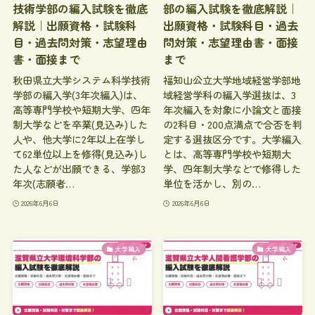
技術学部の編入試験を徹底
部の編入試験を徹底解説｜
解説｜出願資格・試験科
出願資格・試験科目・過去
目・過去問対策・志望理由
問対策・志望理由書・面接
書・面接まで
まで
秋田県立大学システム科学技術
福知山公立大学地域経営学部地
学部の編入学(3年次編入)は、
域経営学科の編入学選抜は、3
高等専門学校や短期大学、四年
年次編入を対象に小論文と面接
制大学などを卒業(見込み)した
の2科目・200点満点で合否を判
人や、他大学に2年以上在学し
定する選抜区分です。大学編入
て62単位以上を修得(見込み)し
とは、高等専門学校や短期大
た人などが出願できる、学部3
学、四年制大学などで修得した
年次(志願者…
単位を活かし、別の…
2026年6月6日
2026年6月6日
大学編入
大学編入