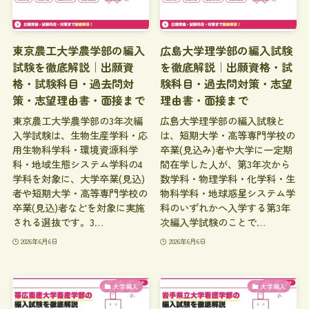
東京農工大学農学部の編入
広島大学理学部の編入試験
試験を徹底解説｜出願資
を徹底解説｜出願資格・試
格・試験科目・過去問対
験科目・過去問対策・志望
策・志望理由書・面接まで
理由書・面接まで
東京農工大学農学部の3年次編
広島大学理学部の編入試験と
入学試験は、生物生産学科・応
は、短期大学・高等専門学校の
用生物科学科・環境資源科学
卒業(見込み)者や大学に一定期
科・地域生態システム学科の4
間在学した人が、第3年次から
学科を対象に、大学卒業(見込)
数学科・物理学科・化学科・生
者や短期大学・高等専門学校の
物科学科・地球惑星システム学
卒業(見込)者などを対象に実施
科のいずれかへ入学する第3年
される選抜です。3…
次編入学試験のことで…
2026年6月6日
2026年6月6日
大学編入
大学編入